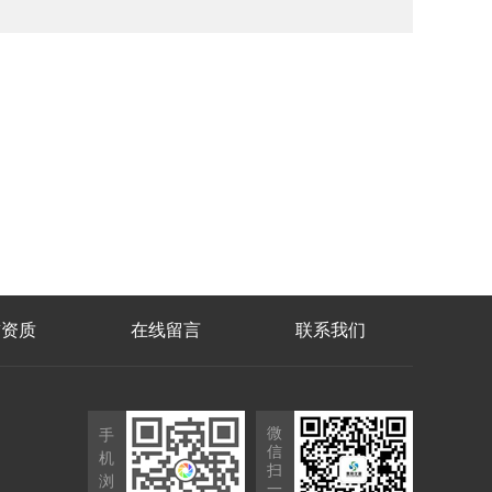
誉资质
在线留言
联系我们
微
手
信
机
扫
浏
一