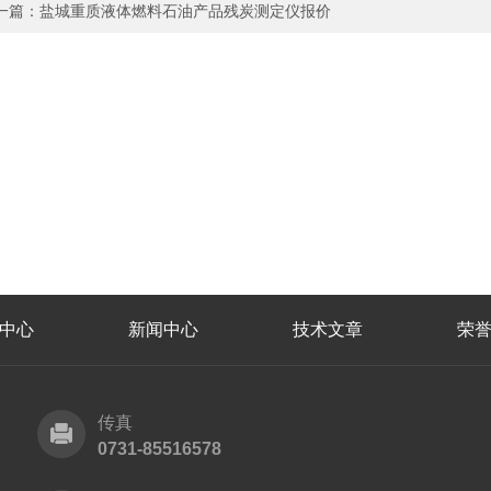
一篇：
盐城重质液体燃料石油产品残炭测定仪报价
中心
新闻中心
技术文章
荣
传真
0731-85516578