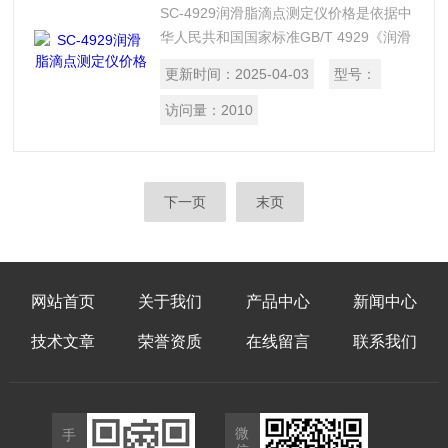
SC-4929润滑脂滴点测定仪价格是依据中
华人民共和国国家标准GB/T 4929《润滑
脂滴点测定法》的标准要求设计制造的。
更新时间：
2025-04-03
型号：
适用于测定润滑脂的滴点。本仪器外形精
巧，易于操作，安全性能可靠。
访问量：
2010
下一页
末页
网站首页
关于我们
产品中心
新闻中心
技术文章
荣誉资质
在线留言
联系我们
微
手