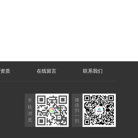
誉资质
在线留言
联系我们
微
手
信
机
扫
浏
一
览
扫