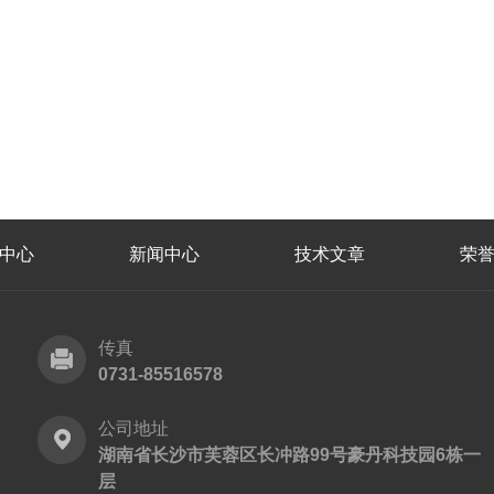
中心
新闻中心
技术文章
荣
传真
0731-85516578
公司地址
湖南省长沙市芙蓉区长冲路99号豪丹科技园6栋一
层