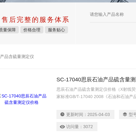
中售后完整的服务体系
质量保障
价格合理
服务贴心
产品含硫量测定仪
SC-17040思辰石油产品硫含量
思辰石油产品硫含量测定仪价格（X射线
家标准GB/T-17040 2008《石油和
谱法》的相关要求设计制造；广泛运用于
石脑油等油品中的总硫质量百分比含量，
更新时间：
2025-04-03
型
块、石油焦、改质沥青等碳素类材料）
访问量：
3072