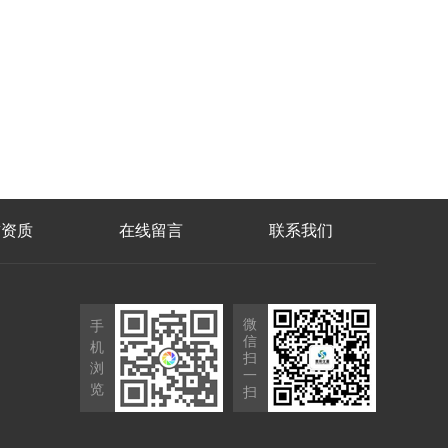
誉资质
在线留言
联系我们
微
手
信
机
扫
浏
一
览
扫