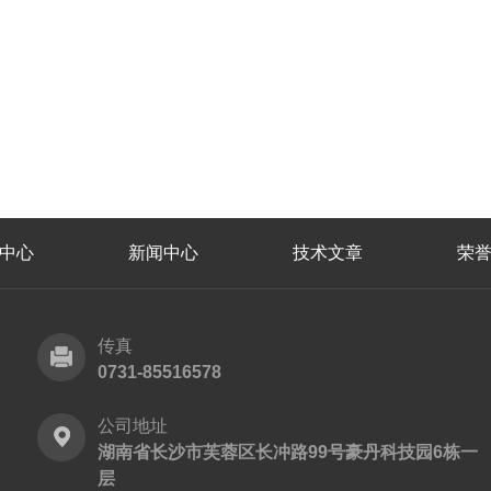
中心
新闻中心
技术文章
荣
传真
0731-85516578
公司地址
湖南省长沙市芙蓉区长冲路99号豪丹科技园6栋一
层