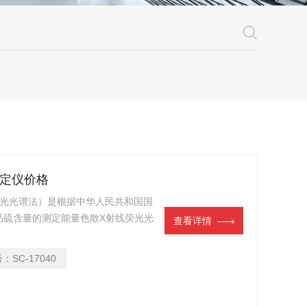
测定仪价格
荧光光谱法）是根据中华人民共和国国
石油产品硫含量的测定能量色散X射线荧光光
查看详情
测试原油、重油、柴油、煤油、汽油、
测量固体粉末样品中硫含量（如阳极炭
号：
SC-17040