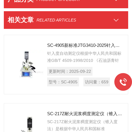
相关文章
RELATED ARTICLES
SC-4905新标准JTG3410-2025针入度自动测定仪
针入度自动测定仪根据中华人民共和国标
准GB/T 4509-1998/2010 《石油沥青针
入度测定法》、中华人民共和国强制性行
更新时间：
2025-09-22
业标准JTG3410-2025《公路工程沥青及
沥青混合料试验规程》中的T0604-
型号：
SC-4905
访问量：
659
2011《沥青针入度试验》中的技术要求
和有关规定设计制造;主要适用于测定道
路石油沥青、改性沥青针入度以及液体石
油沥青或乳化沥青蒸发后残留物的针入
SC-217Z耐火泥浆稠度测定仪（锥入度法）
度，并用公式法自动计算沥青针入度相关
SC-217Z耐火泥浆稠度测定仪（锥入度
值。
法）是根据中华人民共和国标准