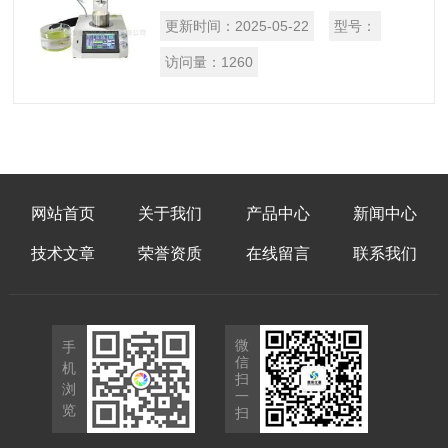
GB/T22459.1—2022耐火泥浆第1部分：
更新时间：
2025-05-22
型号：
稠度试验方法(锥入度法)其技术要求和有
关规定设计研发制造的；适用于适用于耐
访问量：
1260
火泥浆稠度(锥入度法)的测定。其原理用
一个特定的圆锥体沉入试样的深度来测定
耐火泥浆的稠度。
网站首页
关于我们
产品中心
新闻中心
技术文章
荣誉资质
在线留言
联系我们
微
手
信
机
扫
浏
一
览
扫