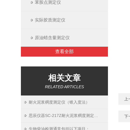
苯胺点测定仪
实际胶质测定仪
原油蜡含量测定仪
查看全部
相关文章
RELATED ARTICLES
上
耐火泥浆稠度测定仪（锥入度法）
思辰仪器SC-217Z耐火泥浆稠度测定仪（锥入度法）
下
生物柴油检测通常包括以下项目：