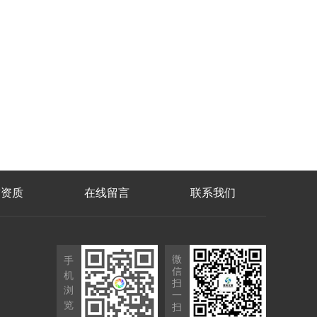
誉资质
在线留言
联系我们
微
手
信
机
扫
浏
一
览
扫