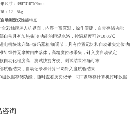
形尺寸：390*310*575mm
量：12、5kg
度自动测定仪
性能特点
7寸全彩触摸屏人机界面，内容丰富直观，操作便捷，自带存储功能
部自带具有加热/制冷功能的恒温水浴，控温精度可达±0.05℃
步进电机快速升降+编码器粗/细调节，具有位置记忆和自动锥尖定位功
准针
组件无摩擦自由落体，高精度位移采集，
针入度
自动锁定
一款自动化程度高、测试快捷方便、测试结果准确可靠
全部试验结束，自动记录和计算平均
针
入度试验结果
200组数据存储功能，随时查看历史记录，可U盘转存计算机打印数据
品咨询