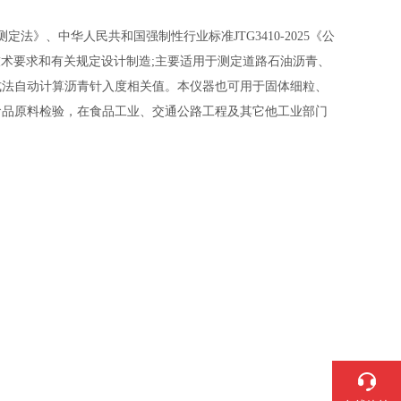
青针入度测定法》、中华人民共和国
强制性行业标准
JTG3410-2025
《公
中的技术要求和有关规定设计制造
;主要适用于测定道路石油沥青、
式法自动计算沥青针入度相关值。本仪器也可用于固体细粒、
食品原料检验，在食品工业、交通公路工程及其它他工业部门