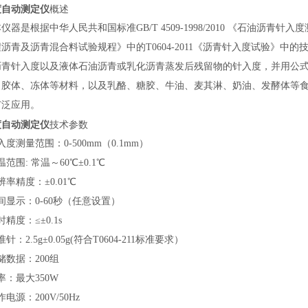
度自动测定仪
概述
本仪器
是根据中华人民共和国标准
GB/T 4509-1998/2010 《石油沥
程沥青及沥青混合料试验规程》中的
T0604-2011《沥青针入度试验》
沥青针入度以及液体石油沥青或乳化沥青蒸发后残留物的针入度，并用公
、胶体、冻体等材料，以及乳酪、糖胶、牛油、麦其淋、奶油、发酵体等
广泛应用。
度自动测定仪
技术参数
入度测量范围
：
0-500mm（0.1mm）
温
范围
: 常温～
60
℃±0.1℃
辨率
精度：
±0.01℃
间显示：
0-60秒（任意设置）
时精度：
≤±0.1s
准针：
2.5g±0.05g(符合T0604-211标准要求）
储数据：
200组
率：最大
350W
作电源：
200V/50Hz