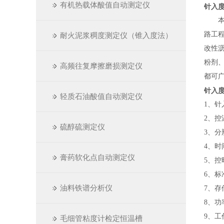
有机热载体酸值自动测定仪
针入
路工
耐火泥浆稠度测定仪（锥入度法）
改性
粉剂
高频往复摩擦磨损测定仪
都可
针入
轻质石油酸值自动测定仪
1、
针
2、
控
硫醇硫测定仪
3、
分
4、
时
膏药软化点自动测定仪
5、
控
6、
标
油料铁谱分析仪
7、
存
8、
功
9、
工
毛细管粘度计检定恒温槽