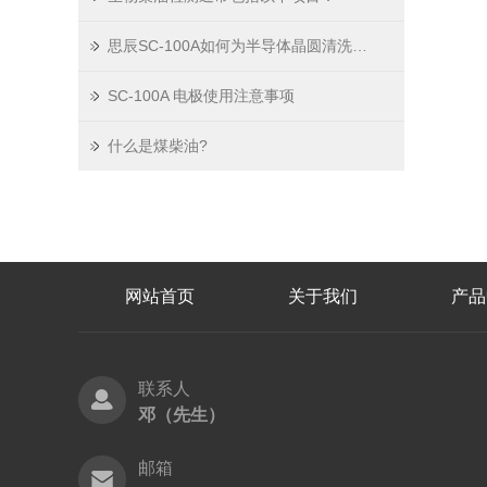
思辰SC-100A如何为半导体晶圆清洗装上“pH稳压器”？
SC-100A 电极使用注意事项
什么是煤柴油?
网站首页
关于我们
产品
联系人
邓（先生）
邮箱