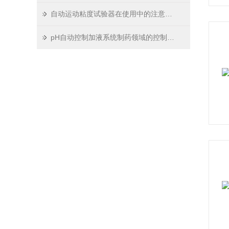
自动运动粘度试验器在使用中的注意事项
pH自动控制加液系统制药领域的控制方式