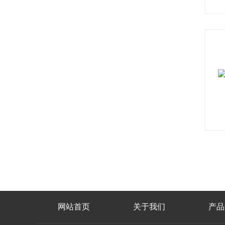
网站首页
关于我们
产品