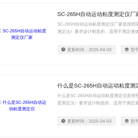
SC-265H自动运动粘度测定仪厂
SC-265H自动运动粘度测定仪厂家是按照
测定法》要求设计制造的，适用于测定液
温度条件下的运动粘度。
更新时间：
2025-04-03
型
什么是SC-265H自动运动粘度测
什么是SC-265H自动运动粘度测定仪是按
度测定法》要求设计制造的，适用于测定
定温度条件下的运动粘度。
更新时间：
2025-04-03
型