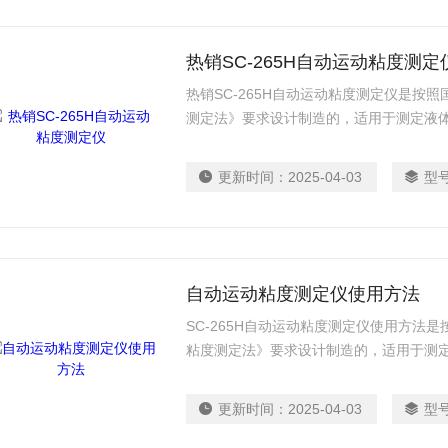
热销SC-265H自动运动粘度测定
热销SC-265H自动运动粘度测定仪是按照
测定法》要求设计制造的，适用于测定液
温度条件下的运动粘度。
更新时间：
2025-04-03
型
自动运动粘度测定仪使用方法
SC-265H自动运动粘度测定仪使用方法是
粘度测定法》要求设计制造的，适用于测
恒定温度条件下的运动粘度。
更新时间：
2025-04-03
型