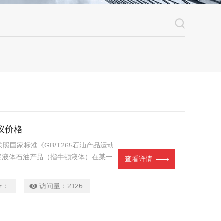
定仪价格
按照国家标准《GB/T265石油产品运动
定液体石油产品（指牛顿液体）在某一
查看详情
号：
访问量：
2126