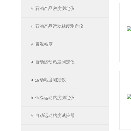
石油产品密度测定仪
石油产品运动粘度测定仪
表观粘度
自动运动粘度测定仪
运动粘度测定仪
低温运动粘度测定仪
自动运动粘度试验器