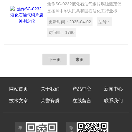
焦作SC-0232液化石油气铜片腐蚀测定仪
是按照中华人民共和国石油化工行业标
SH/T 0232《液化石油气铜片腐蚀试验
更新时间：
2025-04-02
型号：
法》所规定的要求设计制造的，适用于测
定液化石油气对铜片的腐蚀。
访问量：
1780
下一页
末页
网站首页
关于我们
产品中心
新闻中心
技术文章
荣誉资质
在线留言
联系我们
微
手