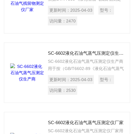
法》实验方法的要求设计制造，适用于测
更新时间：
2025-04-03
型号：
定液化石油气在37.8℃时挥发后残留物的
含量。它是将100mL液化石油气试样置于
访问量：
2470
离心管中挥发，测定并记录37.8℃时遗留
下的残留物体积。
SC-6602液化石油气蒸气压测定仪生产商
SC-6602液化石油气蒸气压测定仪生产商
用于按（GB/T6602-89《液化石油气蒸气
压测定法（LPG法）》在一定的压力测定
更新时间：
2025-04-03
型号：
仪和37.8～70C试验温度下, 液化石油气
的蒸气压（表压）。本仪器适用于沸点高
访问量：
2530
于0?C，烃的含量小于5%，在37.8时,其
蒸气压不大于1550Kpa的液化石油气.
SC-6602液化石油气蒸气压测定仪厂家
SC-6602液化石油气蒸气压测定仪厂家用