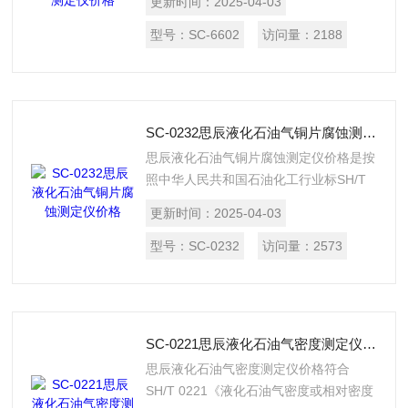
更新时间：
2025-04-03
37.8～70C试验温度下, 液化石油气的蒸
气压（表压）。
型号：
SC-6602
访问量：
2188
SC-0232思辰液化石油气铜片腐蚀测定仪价格
思辰液化石油气铜片腐蚀测定仪价格是按
照中华人民共和国石油化工行业标SH/T
0232《液化石油气铜片腐蚀试验法》所
更新时间：
2025-04-03
规定的要求设计制造的，适用于测定液化
石油气对铜片的腐蚀。
型号：
SC-0232
访问量：
2573
SC-0221思辰液化石油气密度测定仪价格
思辰液化石油气密度测定仪价格符合
SH/T 0221《液化石油气密度或相对密度