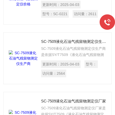
测定法测定法（压力密度计法）》，适用
更新时间：
2025-04-03
于测定液化石油气和轻质烃密度或相对密
度。在试验温度下，蒸气压（表压）高于
型号：
SC-0221
访问量：
2611
1.4MPa的试样，不应使用本仪器。
SC-7509液化石油气残留物测定仪生产商
SC-7509液化石油气残留物测定仪生产商
是依据SY/T7509《液化石油气残留物测
定法》实验方法的要求设计制造，适用于
更新时间：
2025-04-03
型号：
测定液化石油气在37.8℃时挥发后残留物
的含量。它是将100mL液化石油气试样置
访问量：
2564
于离心管中挥发，测定并记录37.8℃时遗
留下的残留物体积。
SC-7509液化石油气残留物测定仪厂家
SC-7509液化石油气残留物测定仪厂家是
依据SY/T7509《液化石油气残留物测定