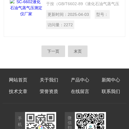
于按（GB/T6602-89《液化石油气蒸气压
测定法（LPG法）》在一定的压力测定仪
更新时间：
2025-04-03
型号：
和37.8～70C试验温度下, 液化石油气的
蒸气压（表压）。本仪器适用于沸点高于
访问量：
2272
0?C，烃的含量小于5%，在37.8时,其蒸
气压不大于1550Kpa的液化石油气.
下一页
末页
网站首页
关于我们
产品中心
新闻中心
技术文章
荣誉资质
在线留言
联系我们
微
手
信
机
扫