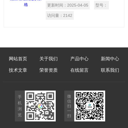
点范围石油产品高真空蒸馏测定法》设计
更新时间：
2025-04-05
型号：
制造的。是一款用于测定高粘度石油产品
馏程的仪器。适用于测定蜡油和润滑油等
访问量：
2142
高沸点范围的石油产品，用减压蒸馏法测
定试样馏程的方法。
网站首页
关于我们
产品中心
新闻中心
技术文章
荣誉资质
在线留言
联系我们
微
手
信
机
扫
浏
一
览
扫