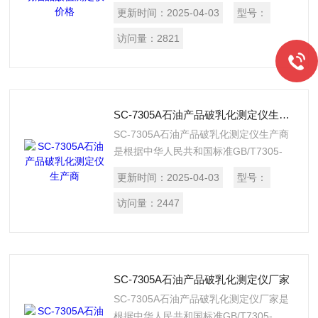
定，可检测变压器油、汽轮机油、抗燃
更新时间：
2025-04-03
型号：
油、柴油、汽油等石油产品的酸值，广泛
应用在化工、电力、铁路、石油等行业。
访问量：
2821
SC-7305A石油产品破乳化测定仪生产商
SC-7305A石油产品破乳化测定仪生产商
是根据中华人民共和国标准GB/T7305-
2003《石油和合成液水分离性测定法》
更新时间：
2025-04-03
型号：
和GB/7605-2008《运行中汽轮机油破乳
化测定法》所规定的要求设计制造的，适
访问量：
2447
用于测定40℃时运动粘度28.8～
90mm2/s，试验温度为54±1℃，粘度超
过90mm2/s，试验温度为82±1℃油品的
测定;也适合室温—100℃测定的油品使
SC-7305A石油产品破乳化测定仪厂家
用。
SC-7305A石油产品破乳化测定仪厂家是
根据中华人民共和国标准GB/T7305-