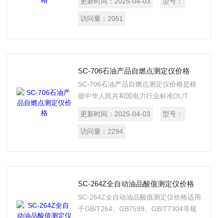
更新时间：
2025-04-03
型号：
电力、科研、铁路等行业。
访问量：
2051
SC-706石油产品自燃点测定仪价格
SC-706石油产品自燃点测定仪价格是根
据中华人民共和国电力行业标准DL/T
706-1999《电厂用抗燃油自燃点测定方
更新时间：
2025-04-03
型号：
法》所规定的要求设计制造的，用于测定
30MW 以上发电机组调速系统中抗燃油
访问量：
2294
的自燃点温度。
SC-264Z全自动油品酸值测定仪价格
SC-264Z全自动油品酸值测定仪价格适用
于GB/T264、GB7599、GB/T7304等规