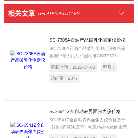
相关文章
RELATED ARTICLES
SC-7305A石油产品破乳化测定仪价格
SC-7305A石油产品破乳化测定仪价格是
根据中华人民共和国标准GB/T7305-
2003《石油和合成液水分离性测定法》
更新时间：
2025-04-03
型号：
和GB/7605-2008《运行中汽轮机油破乳
化测定法》所规定的要求设计制造的，适
访问量：
2377
用于测定40℃时运动粘度28.8～
90mm2/s，试验温度为54±1℃，粘度超
过90mm2/s，试验温度为82±1℃油品的
测定;也适合室温—100℃测定的油品使
SC-6541Z全自动表界面张力仪价格
用。
SC-6541Z全自动表界面张力仪价格基于
【铂金圆环法原理】实现精确液体的表面
张力值的测量，广泛应用在化工、石油、