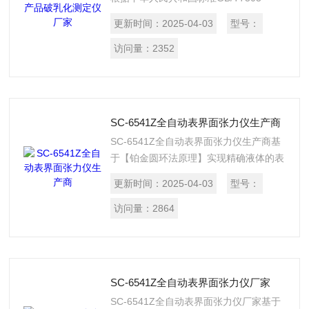
2003《石油和合成液水分离性测定法》
更新时间：
2025-04-03
型号：
和GB/7605-2008《运行中汽轮机油破乳
化测定法》所规定的要求设计制造的，适
访问量：
2352
用于测定40℃时运动粘度28.8～
90mm2/s，试验温度为54±1℃，粘度超
过90mm2/s，试验温度为82±1℃油品的
测定;也适合室温—100℃测定的油品使用
SC-6541Z全自动表界面张力仪生产商
SC-6541Z全自动表界面张力仪生产商基
于【铂金圆环法原理】实现精确液体的表
面张力值的测量，广泛应用在化工、石
更新时间：
2025-04-03
型号：
油、电力、科研、铁路等行业。
访问量：
2864
SC-6541Z全自动表界面张力仪厂家
SC-6541Z全自动表界面张力仪厂家基于