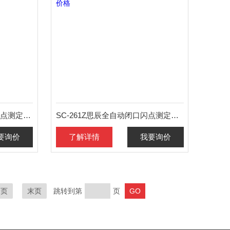
SC-261思辰石油产品闭口闪点测定仪价格
SC-261Z思辰全自动闭口闪点测定仪价格
要询价
了解详情
我要询价
一页
末页
跳转到第
页