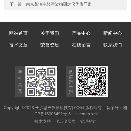
下一篇：
南京柴油中总污染物测定仪优质厂家
网站首页
关于我们
产品中心
新闻中心
技术文章
荣誉资质
在线留言
联系我们
微
手
信
机
扫
浏
一
览
扫
Copyright©2026 长沙思辰仪器科技有限公司 版权所有
备案号：湘
ICP备13006491号-3
sitemap.xml
技术支持：
化工仪器网
管理登陆