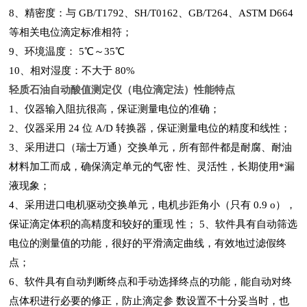
8、精密度：与 GB/T1792、SH/T0162、GB/T264、ASTM D664
等相关电位滴定标准相符；
9、环境温度： 5℃～35℃
10、相对湿度：不大于 80%
轻质石油自动酸值测定仪（电位滴定法）
性能特点
1
、仪器输入阻抗很高，保证测量电位的准确；
2
、仪器采用
24
位
A/D
转换器，保证测量电位的精度和线性；
3
、采用进口（瑞士万通）交换单元，所有部件都是耐腐、耐油
材料加工而成，确保滴定单元的气密
性、灵活性，长期使用*漏
液现象；
4
、采用进口电机驱动交换单元，电机步距角小（只有
0.9 o
），
保证滴定体积的高精度和较好的重现
性；
5
、软件具有自动筛选
电位的测量值的功能，很好的平滑滴定曲线，有效地过滤假终
点；
6
、软件具有自动判断终点和手动选择终点的功能，能自动对终
点体积进行必要的修正，防止滴定参
数设置不十分妥当时，也