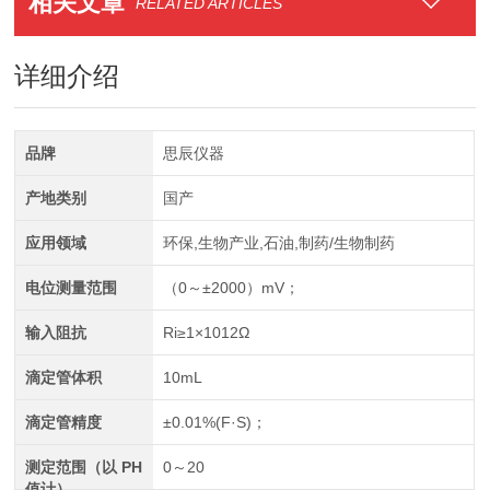
相关文章
RELATED ARTICLES
详细介绍
品牌
思辰仪器
产地类别
国产
应用领域
环保,生物产业,石油,制药/生物制药
电位测量范围
（0～±2000）mV；
输入阻抗
Ri≥1×1012Ω
滴定管体积
10mL
滴定管精度
±0.01%(F·S)；
测定范围（以 PH
0～20
值计）