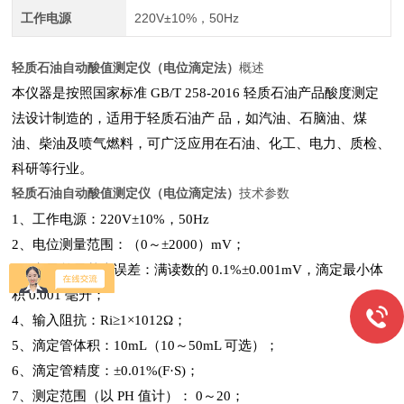
工作电源
220V±10%，50Hz
轻质石油自动酸值测定仪（电位滴定法）
概述
本仪器是按照国家标准 GB/T 258-2016 轻质石油产品酸度测定
法设计制造的，适用于轻质石油产
品，如汽油、石脑油、煤
油、柴油及喷气燃料，可广泛应用在石油、化工、电力、质检、
科研等行业。
轻质石油自动酸值测定仪（电位滴定法）
技术参数
1、工作电源：220V±10%，50Hz
2、电位测量范围：（
0～±2000）mV；
3、电子单元基本误差：满读数的 0.1%±0.001mV，滴定最小体
积 0.001 毫升；
4、输入阻抗：Ri≥1×1012Ω；
5、滴定管体积：10mL（
10～50mL 可选）；
6、滴定管精度：±0.01%(F·S)；
7、测定范围（以 PH 值计）： 0～20；