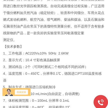
用进口数控光学跟踪检测系统。自动完成蒸馏全过程实验，广泛适用
于馏分燃料如天然汽油（稳定轻烃）、轻质和中间馏分、车用火花点
燃式发动机燃料、航空汽油、喷气燃料、柴油和煤油、以及石脑油和
石脑溶剂油产品在常压下的蒸馏特性测量分析。但不适用于含有较多
残留物的产品，是一款良好的实验室常压间歇蒸馏定量
测定仪。
【技术参数】
1、工作电源：AC220V±10% 50Hz 2.6KW
2、显示方式：10.4 寸彩色液晶触摸屏
3、测试样品：2个（可同时测试二个相同或不同的试样）
4、温度范围：0～450℃，分辨率0.1℃，德国进口PT100温度传感
器
5、制冷方式：德国进口压缩机制冷
6、蒸馏速率：2～10 mL/min(自由设定，自动调整)
7、体积检测范围：0～100mL 分辨率 0.1mL
8、冷浴温度范围：0～80℃ ，控温精度0.2℃