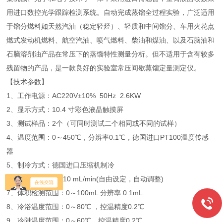
用进口数控光学跟踪检测系统。自动完成蒸馏全过程实验，广泛适用
于馏分燃料如天然汽油（稳定轻烃）、轻质和中间馏分、车用火花点
燃式发动机燃料、航空汽油、喷气燃料、柴油和煤油、以及石脑油和
石脑溶剂油产品在常压下的蒸馏特性测量分析。但不适用于含有较多
残留物的产品，是一款良好的实验室常压间歇蒸馏定量测定仪。
【技术参数】
1、工作电源：AC220V±10% 50Hz 2.6KW
2、显示方式：10.4 寸彩色液晶触摸屏
3、测试样品：2个（可同时测试二个相同或不同的试样）
4、温度范围：0～450℃，分辨率0.1℃，德国进口PT100温度传感
器
5、制冷方式：德国进口压缩机制冷
6、蒸馏速率：2～10 mL/min(自由设定，自动调整)
7、体积检测范围：0～100mL 分辨率 0.1mL
8、冷浴温度范围：0～80℃ ，控温精度0.2℃
9、冷阱温度范围：0～60℃，控温精度0.2℃