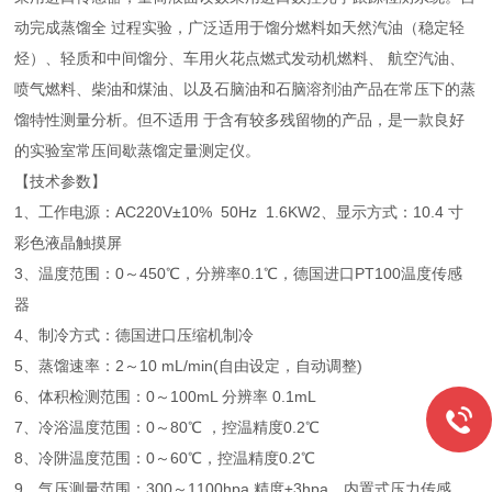
动完成蒸馏全 过程实验，广泛适用于馏分燃料如天然汽油（稳定轻
烃）、轻质和中间馏分、车用火花点燃式发动机燃料、 航空汽油、
喷气燃料、柴油和煤油、以及石脑油和石脑溶剂油产品在常压下的蒸
馏特性测量分析。但不适用 于含有较多残留物的产品，是一款良好
的实验室常压间歇蒸馏定量测定仪。
【技术参数】
1、工作电源：AC220V±10% 50Hz 1.6KW2、显示方式：10.4 寸
彩色液晶触摸屏
3、温度范围：0～450℃，分辨率0.1℃，德国进口PT100温度传感
器
4、制冷方式：德国进口压缩机制冷
5、蒸馏速率：2～10 mL/min(自由设定，自动调整)
6、体积检测范围：0～100mL 分辨率 0.1mL
7、冷浴温度范围：0～80℃ ，控温精度0.2℃
8、冷阱温度范围：0～60℃，控温精度0.2℃
9、气压测量范围：300～1100hpa,精度±3hpa，内置式压力传感