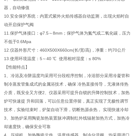
器，自动修值
10.安全保护系统：内置式紫外火焰传感器自动监测，出现火焰时自
动开启保护气阀
11.保护气体接口：φ7.5～8mm；保护气体为氮气或二氧化碳，压力
不低于0.6Mpa
12.仪器外形尺寸：460X500X660cm(长/宽/高)，净重：约70公斤
13.使用环境温度：5～40 ℃ 使用相对湿度：≤ 80%
【性能特点】
1、冷浴及冷阱温度均采用可分段程序控制，冷浴部分采用冷凝管和
制冷蒸发管集成式的金属浴技术，确保 冷热直接传导，无液体传热
介质，既安全又方便2、仪器采用可提升自锁的升降控制技术，加热
炉可快速提 升和回落，可以任意位置停留，真正实现了无极性调节
技术，实验结束时，炉架自动下滑，切断热源余热， 实现快速冷却
3、加热炉采用陶瓷加热装置脉冲调制红外线辐射加热方式，加热冷
却速度快，确保安全可靠
4、压缩机、加热陶瓷元件、温度传感器、制冷分流阀，均采用进口