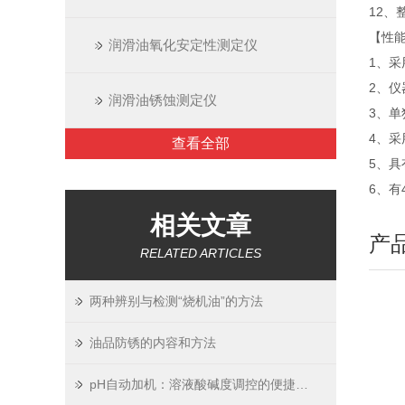
12、
【性
润滑油氧化安定性测定仪
1、采
2、
润滑油锈蚀测定仪
3、
4、
查看全部
5、
6、
相关文章
产
RELATED ARTICLES
两种辨别与检测“烧机油”的方法
油品防锈的内容和方法
pH自动加机：溶液酸碱度调控的便捷神器