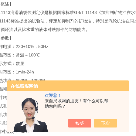
器概述】
11143润滑油锈蚀测定仪是根据国家标准GB/T 11143《加抑制矿物
T 11143标准提出的试验法，评定加抑制剂的矿物油，特别是汽轮机油
、循环油以及比水重的液体对铁部件的防锈能力。
术参数】
作电源：220±10%，50Hz
温范围：常温～100℃
示方式：数显
时范围：1min-24h
热功率：600W、1000W
温精度：±1.0℃
欢迎您！
拌转速：1000±50转/分
来自局域网的朋友！有什么可以帮
试孔位：4孔
助您的吗？
机功率：90W
环境温度：10～35℃
相对湿度：≤85%