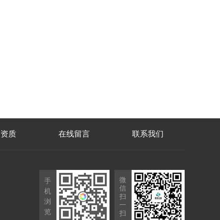
誉资质
在线留言
联系我们
微
手
信
机
扫
浏
一
览
扫