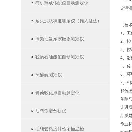
SC-
有机热载体酸值自动测定仪
定润
耐火泥浆稠度测定仪（锥入度法）
【技
1、工
高频往复摩擦磨损测定仪
2、控
3、
轻质石油酸值自动测定仪
4、浴
5、传
6、环
硫醇硫测定仪
7、相
和传
膏药软化点自动测定仪
革除
走进
油料铁谱分析仪
品质
作业
毛细管粘度计检定恒温槽