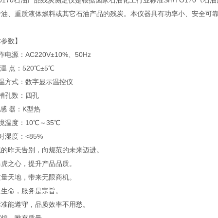
0170石油产品残炭测定仪是根据国家石油化工行业标准SH/TO170《
滑油、重质液体燃料或其它石油产品的残炭。本仪器具有功率小、安全可
术参数】
作电源：AC220V±10%、50Hz
 温 点：520℃±5℃
控温方式：数字显示温控仪
槽孔数：四孔
 感 器：K型热
境温度：10℃～35℃
对湿度：<85%
统的昨天告别，向规范的未来迈进。
马虎之心，提升产品品质。
质量天地，带来无限商机。
是生命，服务是宗旨。
标准能遵守，品质效率不用愁。