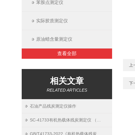
苯胺点测定仪
实际胶质测定仪
原油蜡含量测定仪
查看全部
上
相关文章
下
RELATED ARTICLES
石油产品残炭测定仪操作
SC-41733有机热载体残炭测定仪 （充氮法）
GB/T41733-2022《有机热载体残炭测定仪(充氮法)》