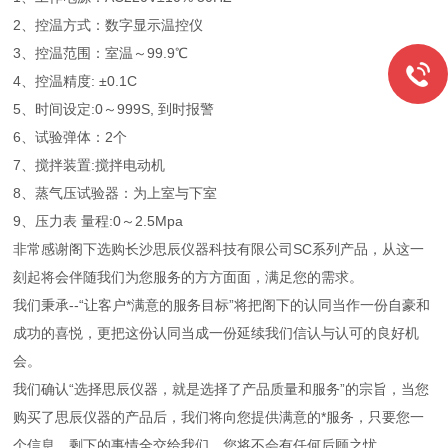
2、控温方式：数字显示温控仪
3、控温范围：室温～99.9℃
4、控温精度: ±0.1C
5、时间设定:0～999S, 到时报警
6、试验弹体：2个
7、搅拌装置:搅拌电动机
8、蒸气压试验器：为上室与下室
9、压力表 量程:0～2.5Mpa
非常感谢阁下选购长沙思辰仪器科技有限公司SC系列产品，从这一
刻起将会伴随我们为您服务的方方面面，满足您的需求。
我们秉承--“让客户*满意的服务目标”将把阁下的认同当作一份自豪和
成功的喜悦，更把这份认同当成一份延续我们信认与认可的良好机
会。
我们确认“选择思辰仪器，就是选择了产品质量和服务”的宗旨，当您
购买了思辰仪器的产品后，我们将向您提供满意的*服务，只要您一
个信息，剩下的事情全交给我们，您将不会有任何后顾之忧。