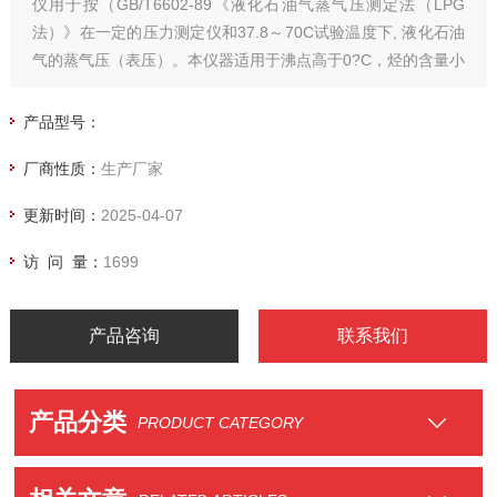
仪用于按（GB/T6602-89《液化石油气蒸气压测定法（LPG
法）》在一定的压力测定仪和37.8～70C试验温度下, 液化石油
气的蒸气压（表压）。本仪器适用于沸点高于0?C，烃的含量小
于5%，在37.8时,其蒸气压不大于1550Kpa的液化石油气.
产品型号：
厂商性质：
生产厂家
更新时间：
2025-04-07
访 问 量：
1699
产品咨询
联系我们
产品分类
PRODUCT CATEGORY