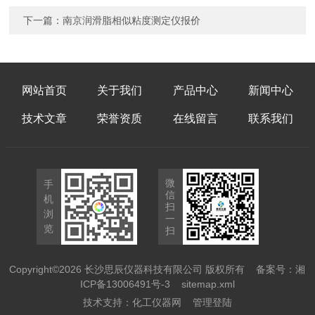
下一篇：
南京润滑脂相似粘度测定仪报价
网站首页
关于我们
产品中心
新闻中心
技术文章
荣誉资质
在线留言
联系我们
微
手
信
机
扫
浏
一
览
扫
Copyright©2026 长沙思辰仪器科技有限公司 版权所有
备案号：湘
ICP备13006491号-3
sitemap.xml
技术支持：
化工仪器网
管理登陆