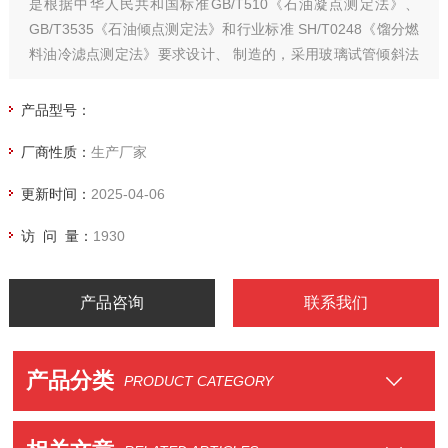
是根据中华人民共和国标准GB/T510《石油凝点测定法》、
GB/T3535《石油倾点测定法》和行业标准 SH/T0248《馏分燃
料油冷滤点测定法》要求设计、 制造的，采用玻璃试管倾斜法
及光电法，自动测定轻柴油、变压器油、润滑油等石油产品倾
点、凝点、冷滤点
产品型号：
厂商性质：
生产厂家
更新时间：
2025-04-06
访 问 量：
1930
产品咨询
联系我们
产品分类
PRODUCT CATEGORY