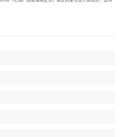
T6536《石油产品蒸馏测定法》规定的要求设计制造的，适用