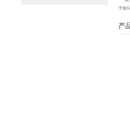
SC-
于按G
产