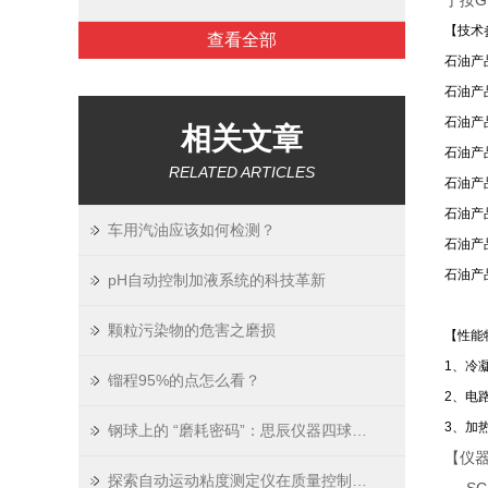
于按G
【技术
查看全部
石油产品
石油产
石油产
相关文章
石油产
RELATED ARTICLES
石油产
石油产
车用汽油应该如何检测？
石油产
石油产
pH自动控制加液系统的科技革新
颗粒污染物的危害之磨损
【性能
1、冷凝
镏程95%的点怎么看？
2、电
3、加
钢球上的 “磨耗密码”：思辰仪器四球试验机如何守护工业润滑的生命线？
【仪
探索自动运动粘度测定仪在质量控制中的优势