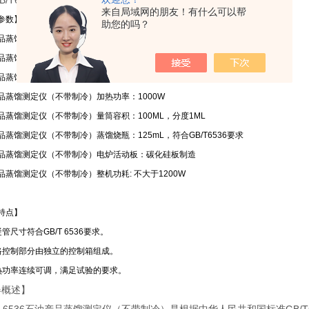
B/T6536的标准对柴油、等相似的石油产品的蒸馏测定。
来自局域网的朋友！有什么可以帮
参数】
助您的吗？
蒸馏测定仪（不带制冷）工作电源：AC220V±10% 50Hz
品蒸馏测定仪（不带制冷）水浴控温：室温～100℃任意设置
品蒸馏测定仪（不带制冷）控温精度：±1℃
品蒸馏测定仪（不带制冷）加热功率：1000W
品蒸馏测定仪（不带制冷）量筒容积：100ML，分度1ML
品蒸馏测定仪（不带制冷）蒸馏烧瓶：125mL，符合GB/T6536要求
品蒸馏测定仪（不带制冷）电炉活动板：碳化硅板制造
品蒸馏测定仪（不带制冷）整机功耗: 不大于1200W
特点】
管尺寸符合GB/T 6536要求。
路控制部分由独立的控制箱组成。
热功率连续可调，满足试验的要求。
器概述】