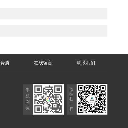
誉资质
在线留言
联系我们
微
手
信
机
扫
浏
一
览
扫