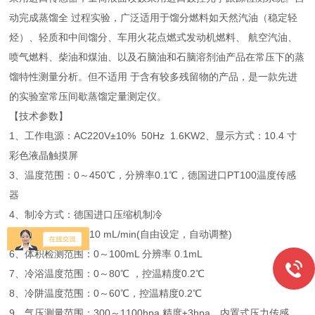
动完成蒸馏全 过程实验，广泛适用于馏分燃料如天然汽油（稳定轻
烃）、轻质和中间馏分、车用火花点燃式发动机燃料、 航空汽油、
喷气燃料、柴油和煤油、以及石脑油和石脑溶剂油产品在常压下的蒸
馏特性测量分析。但不适用 于含有较多残留物的产品，是一款先进
的实验室常压间歇蒸馏定量测定仪。
【技术参数】
1、工作电源：AC220V±10% 50Hz 1.6KW2、显示方式：10.4 寸
彩色液晶触摸屏
3、温度范围：0～450℃，分辨率0.1℃，德国进口PT100温度传感
器
4、制冷方式：德国进口压缩机制冷
5、蒸馏速率：2～10 mL/min(自由设定，自动调整)
6、体积检测范围：0～100mL 分辨率 0.1mL
7、冷浴温度范围：0～80℃ ，控温精度0.2℃
8、冷阱温度范围：0～60℃，控温精度0.2℃
9、气压测量范围：300～1100hpa,精度±3hpa，内置式压力传感