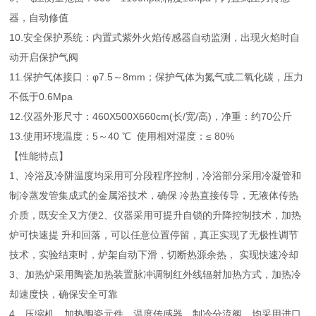
器，自动修值
10.安全保护系统：内置式紫外火焰传感器自动监测，出现火焰时自
动开启保护气阀
11.保护气体接口：φ7.5～8mm；保护气体为氮气或二氧化碳，压力
不低于0.6Mpa
12.仪器外形尺寸：460X500X660cm(长/宽/高)，净重：约70公斤
13.使用环境温度：5～40 ℃ 使用相对湿度：≤ 80%
【性能特点】
1、冷浴及冷阱温度均采用可分段程序控制，冷浴部分采用冷凝管和
制冷蒸发管集成式的金属浴技术，确保 冷热直接传导，无液体传热
介质，既安全又方便2、仪器采用可提升自锁的升降控制技术，加热
炉可快速提 升和回落，可以任意位置停留，真正实现了无极性调节
技术，实验结束时，炉架自动下滑，切断热源余热， 实现快速冷却
3、加热炉采用陶瓷加热装置脉冲调制红外线辐射加热方式，加热冷
却速度快，确保安全可靠
4、压缩机、加热陶瓷元件、温度传感器、制冷分流阀，均采用进口