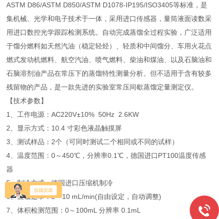
ASTM D86/ASTM D850/ASTM D1078-IP195/ISO3405等标准，是
集机械、光学和电子技术于一体，采用进口传感器，量筒液面读数采
用进口数控光学跟踪检测系统。自动完成蒸馏全过程实验，广泛适用
于馏分燃料如天然汽油（稳定轻烃）、轻质和中间馏分、车用火花点
燃式发动机燃料、航空汽油、喷气燃料、柴油和煤油、以及石脑油和
石脑溶剂油产品在常压下的蒸馏特性测量分析。但不适用于含有较多
残留物的产品，是一款先进的实验室常压间歇蒸馏定量测定仪。
【技术参数】
1、工作电源：AC220V±10% 50Hz 2.6KW
2、显示方式：10.4 寸彩色液晶触摸屏
3、测试样品：2个（可同时测试二个相同或不同的试样）
4、温度范围：0～450℃，分辨率0.1℃，德国进口PT100温度传感
器
5、制冷方式：德国进口压缩机制冷
6、蒸馏速率：2～10 mL/min(自由设定，自动调整)
7、体积检测范围：0～100mL 分辨率 0.1mL