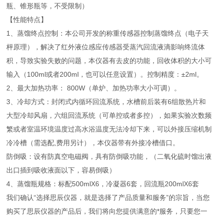
瓶、锥形瓶等，不受限制）
【性能特点】
1、蒸馏终点控制：本公司开发的称重传感器控制蒸馏终点（电子天
枰原理），解决了红外液位感应传感器受蒸汽回流液滴影响终流体
积，导致实验失败的问题，本仪器有去皮的功能，回收体积的大小可
输入（100ml或者200ml，也可以任意设置）。控制精度：±2ml。
2、最大加热功率： 800W（单炉、加热功率大小可调）。
3、冷却方式：封闭式内循环回流系统，水槽前后装有6组散热片和
大型冷却风扇，六组回流系统（可单控或者多控），如果实验次数频
繁或者室温环境温度过高水浴温度无法冷却下来，可以外接压缩机制
冷冷槽（需选配,费用另计），本仪器带有外接冷槽借口。
防倒吸：设有防真空电磁阀，具有防倒吸功能，（二氧化硫时馏出液
出口插到吸收液面以下，容易倒吸）
4、蒸馏瓶规格：标配500mlX6，冷凝器6套，回流瓶200mlX6套
我们确认“选择思辰仪器，就是选择了产品质量和服务”的宗旨，当您
购买了思辰仪器的产品后，我们将向您提供满意的*服务，只要您一