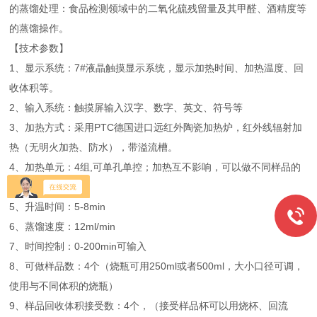
的蒸馏处理：食品检测领域中的二氧化硫残留量及其甲醛、酒精度等
的蒸馏操作。
【技术参数】
1、显示系统：7#液晶触摸显示系统，显示加热时间、加热温度、回
收体积等。
2、输入系统：触摸屏输入汉字、数字、英文、符号等
3、加热方式：采用PTC德国进口远红外陶瓷加热炉，红外线辐射加
热（无明火加热、防水），带溢流槽。
4、加热单元：4组,可单孔单控；加热互不影响，可以做不同样品的
蒸馏。
5、升温时间：5-8min
6、蒸馏速度：12ml/min
7、时间控制：0-200min可输入
8、可做样品数：4个（烧瓶可用250ml或者500ml，大小口径可调，
使用与不同体积的烧瓶）
9、样品回收体积接受数：4个，（接受样品杯可以用烧杯、回流