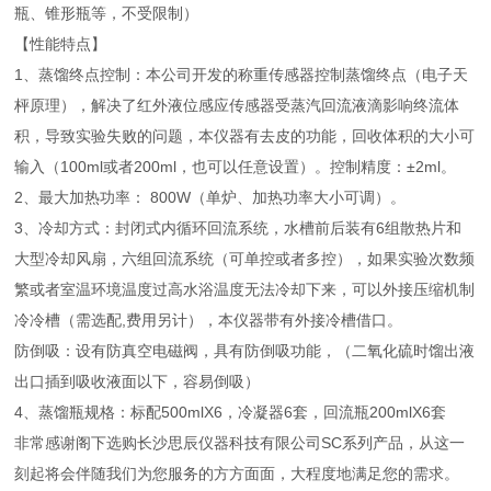
瓶、锥形瓶等，不受限制）
【性能特点】
1、蒸馏终点控制：本公司开发的称重传感器控制蒸馏终点（电子天
枰原理），解决了红外液位感应传感器受蒸汽回流液滴影响终流体
积，导致实验失败的问题，本仪器有去皮的功能，回收体积的大小可
输入（100ml或者200ml，也可以任意设置）。控制精度：±2ml。
2、最大加热功率： 800W（单炉、加热功率大小可调）。
3、冷却方式：封闭式内循环回流系统，水槽前后装有6组散热片和
大型冷却风扇，六组回流系统（可单控或者多控），如果实验次数频
繁或者室温环境温度过高水浴温度无法冷却下来，可以外接压缩机制
冷冷槽（需选配,费用另计），本仪器带有外接冷槽借口。
防倒吸：设有防真空电磁阀，具有防倒吸功能，（二氧化硫时馏出液
出口插到吸收液面以下，容易倒吸）
4、蒸馏瓶规格：标配500mlX6，冷凝器6套，回流瓶200mlX6套
非常感谢阁下选购长沙思辰仪器科技有限公司SC系列产品，从这一
刻起将会伴随我们为您服务的方方面面，大程度地满足您的需求。