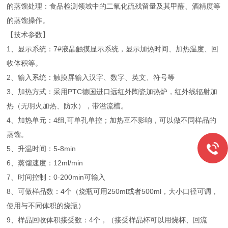
的蒸馏处理：食品检测领域中的二氧化硫残留量及其甲醛、酒精度等
的蒸馏操作。
【技术参数】
1、显示系统：7#液晶触摸显示系统，显示加热时间、加热温度、回
收体积等。
2、输入系统：触摸屏输入汉字、数字、英文、符号等
3、加热方式：采用PTC德国进口远红外陶瓷加热炉，红外线辐射加
热（无明火加热、防水），带溢流槽。
4、加热单元：4组,可单孔单控；加热互不影响，可以做不同样品的
蒸馏。
5、升温时间：5-8min
6、蒸馏速度：12ml/min
7、时间控制：0-200min可输入
8、可做样品数：4个（烧瓶可用250ml或者500ml，大小口径可调，
使用与不同体积的烧瓶）
9、样品回收体积接受数：4个，（接受样品杯可以用烧杯、回流