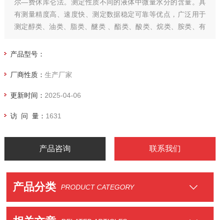
尔—费休库仑法。测定性质不同的液体中微量水分的含量。具
有测量精度高、速度快、测定数据稳定可靠等优点，广泛用于
测定醇类、油类、脂类、醚类 、酯类、酸类、烷类、胺类、有
机溶剂、农药、酚类、药原料等产品的水分含量。
产品型号：
厂商性质：
生产厂家
更新时间：
2025-04-06
访 问 量：
1631
产品咨询
联系我们
产品分类
PRODUCT CATEGORY