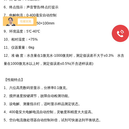
6、终点指示：声音警告/终点灯提示
7、电解电流：0-400毫安自动控制
8、外形尺寸：300×250×100mm
9、环境温度：5℃-40℃
10、相对湿度：<75%
11、仪器重量：6kg
12、准 确 度：水含量在1微克水-1000微克时，测定值误差不大于±0.3% 水含
量在1000微克水以上时，测定值误差≤0.5%(不含进样误差)
【性能特点】
1、六位高亮数码管显示，分辨率0.1微克。
2、搅拌速度按键调节，故障自动检测功能。
3、设电解、测量指示灯，适时显示样品测定状态。
4、400毫安大电解电流自动控制，灵敏度和精度大大提高。
5、空白电流微处理器自动控制补偿，试剂可快速达到平衡状态。