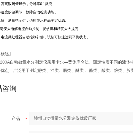
位高亮数码管显示，分辨率0.1微克。
拌速度按键调节，故障自动检测功能。
电解、测量指示灯，适时显示样品测定状态。
00毫安大电解电流自动控制，灵敏度和精度大大提高。
白电流微处理器自动控制补偿，试剂可快速达到平衡状态。
器概述】
-200A自动微量水分测定仪采用卡尔—费休库仑法。测定性质不同的液
等优点，广泛用于测定醇类、油类、脂类、醚类 、酯类、酸类、烷类、胺
品咨询
产品：