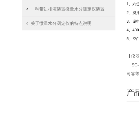
1、六
一种带进排液装置微量水分测定仪装置
2、搅
3、设
关于微量水分测定仪的特点说明
4、4
5、空
【仪
SC
可靠
产