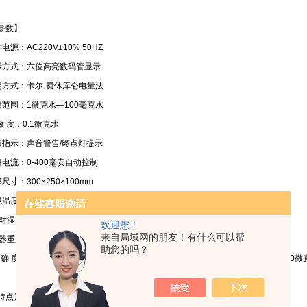
参数】
电源：AC220V±10% 50HZ
示方式：六位高亮数码管显示
定方式：卡尔-费休库仑电量法
量范围：1微克水—100毫克水
敏 度：0.1微克水
点指示：声音警告/终点灯提示
解电流：0-400毫安自动控制
尺寸：300×250×100mm
温度：5℃-40℃
对湿度：<75%
欢迎您！
来自局域网的朋友！有什么可以帮
器重量：6kg
助您的吗？
 确 度：水含量在1微克水-1000微克时，测定值误差不大于±0.3% 水含量在1000
特点】