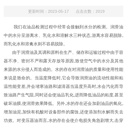
更新时间：2023-05-17 点击次数：2019
我们在油品检测过程中经常会接触到水分的检测。润滑油
中的水分呈游离水、乳化水和溶解水三种状态,游离水容易脱除,
而乳化水和溶禽水则不容易脱除。
由于润滑油及其调和原料在生产、储存和运输过程中由于容
器不净、密封不严和露天存放等原因,致使空气中的水分及其他
来源的水分侵人而造成的。水的存在对润滑油的质量和使用性能
来说是致命的。当温度降低时,它会导致润滑油的流动性能和粘
温性能变差,并会堵寒油路和滤清器当温度升高时,水会汽化而导
致油路产生气阻,同时还会使油品乳化,进而降低油品的粘度,甚至
破坏油膜,使润滑效果降低。另外,水的存在还会加剧油品的氧化,
增加油泥,加快有机酸对设备部件的腐蚀,还使添加剂水解而失去
功效。对变压器油而言,水的存在会使介电损失角急剧增大,击穿