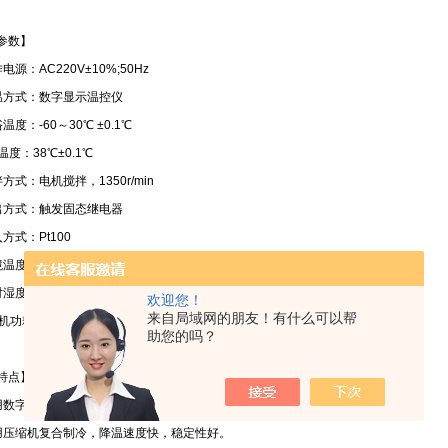
参数】
电源：AC220V±10%;50Hz
、控温方式：数字显示温控仪
温度：-60～30℃ ±0.1℃
浴温度：38℃±0.1℃
方式：电机搅拌，1350r/min
出方式：触发固态继电器
方式：Pt100
温度：10～35℃
对湿度：≤85%
欢迎您！
来自局域网的朋友！有什么可以帮
机功耗：≤2000W
助您的吗？
特点】
用数字显示温控仪，控温精度高。
用压缩机复合制冷，降温速度快，稳定性好。