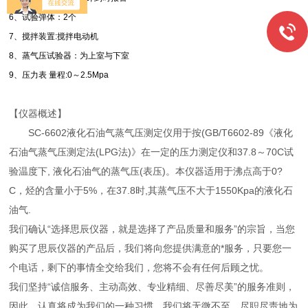
6、试验弹体：2个
7、搅拌装置:搅拌电动机
8、蒸气压试验器：为上室与下室
9、压力表 量程:0～2.5Mpa
【仪器概述】
SC-6602液化石油气蒸气压测定仪用于按(GB/T6602-89《液化
石油气蒸气压测定法(LPG法)》在一定的压力测定仪和37.8～70C试
验温度下, 液化石油气的蒸气压(表压)。本仪器适用于沸点高于0?
C，烃的含量小于5%，在37.8时,其蒸气压不大于1550Kpa的液化石
油气.
我们确认“选择思辰仪器，就是选择了产品质量和服务”的宗旨，当您
购买了思辰仪器的产品后，我们将向您提供满意的*服务，只要您一
个电话，剩下的事情全交给我们，您将不会有任何后顾之忧。
我们坚持“诚信服务、主动高效、专业精细、尽善尽美”的服务准则，
因此，认真将成为我们的一种习惯，我们将无微不至，尽职尽责地为