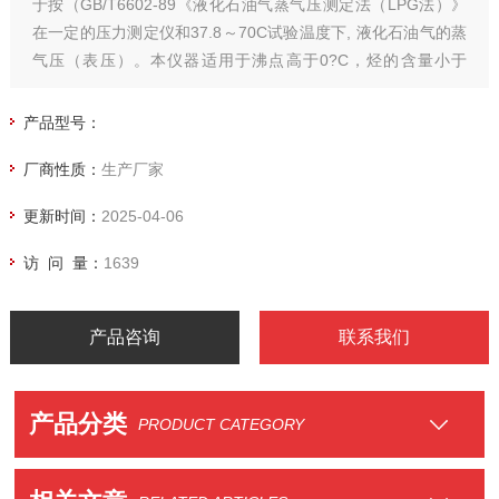
于按（GB/T6602-89《液化石油气蒸气压测定法（LPG法）》
在一定的压力测定仪和37.8～70C试验温度下, 液化石油气的蒸
气压（表压）。本仪器适用于沸点高于0?C，烃的含量小于
5%，在37.8时,其蒸气压不大于1550Kpa的液化石油气.
产品型号：
厂商性质：
生产厂家
更新时间：
2025-04-06
访 问 量：
1639
产品咨询
联系我们
产品分类
PRODUCT CATEGORY