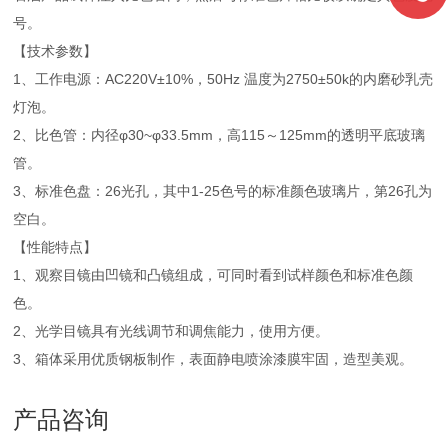
号。
【技术参数】
1、工作电源：AC220V±10%，50Hz 温度为2750±50k的内磨砂乳壳
灯泡。
2、比色管：内径φ30~φ33.5mm，高115～125mm的透明平底玻璃
管。
3、标准色盘：26光孔，其中1-25色号的标准颜色玻璃片，第26孔为
空白。
【性能特点】
1、观察目镜由凹镜和凸镜组成，可同时看到试样颜色和标准色颜
色。
2、光学目镜具有光线调节和调焦能力，使用方便。
3、箱体采用优质钢板制作，表面静电喷涂漆膜牢固，造型美观。
产品咨询