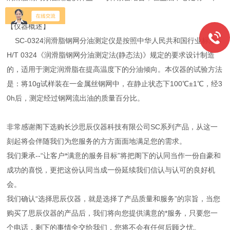
挂钩。
【仪器概述】
SC-0324润滑脂钢网分油测定仪是按照中华人民共和国行业标准S
H/T 0324《润滑脂钢网分油测定法(静态法)》规定的要求设计制造
的，适用于测定润滑脂在提高温度下的分油倾向。本仪器的试验方法
是：将10g试样装在一金属丝钢网中，在静止状态下100℃±1℃，经3
0h后，测定经过钢网流出油的质量百分比。
非常感谢阁下选购长沙思辰仪器科技有限公司SC系列产品，从这一
刻起将会伴随我们为您服务的方方面面地满足您的需求。
我们秉承--“让客户*满意的服务目标”将把阁下的认同当作一份自豪和
成功的喜悦，更把这份认同当成一份延续我们信认与认可的良好机
会。
我们确认“选择思辰仪器，就是选择了产品质量和服务”的宗旨，当您
购买了思辰仪器的产品后，我们将向您提供满意的*服务，只要您一
个电话，剩下的事情全交给我们，您将不会有任何后顾之忧。