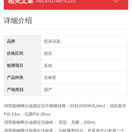
相关文章
RELATED ARTICLES
详细介绍
品牌
思辰仪器
价格区间
面议
检测项目
其他
产品种类
实验室
产地类别
国产
润滑脂钢网分油测定仪不锈钢丝网：60目(55696孔/dm2，丝的直径
约0.19㎜，孔隙约0.28㎜)
润滑脂钢网分油测定仪烧杯： 高型，无嘴，200ml。
润滑脂钢网分油测定仪杯盖： 与杯紧密结合，在盖底中心处有一个