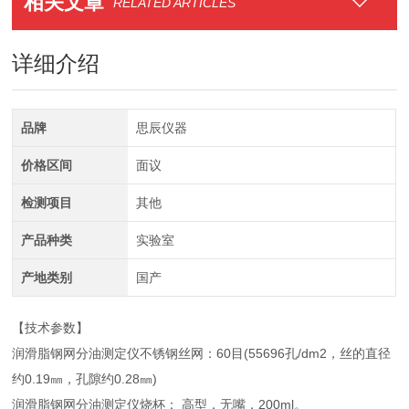
相关文章
RELATED ARTICLES
详细介绍
品牌
思辰仪器
价格区间
面议
检测项目
其他
产品种类
实验室
产地类别
国产
【技术参数】
润滑脂钢网分油测定仪不锈钢丝网：60目(55696孔/dm2，丝的直径
约0.19㎜，孔隙约0.28㎜)
润滑脂钢网分油测定仪烧杯： 高型，无嘴，200ml。