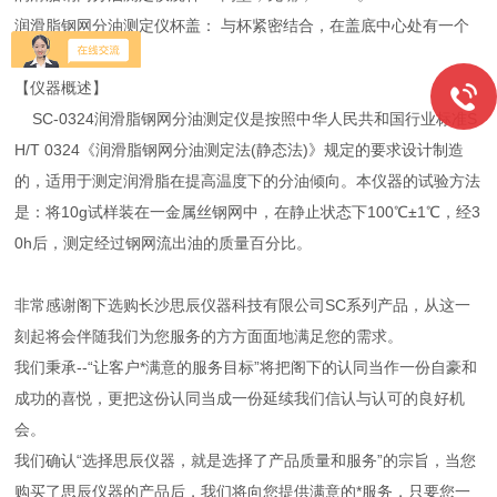
润滑脂钢网分油测定仪杯盖： 与杯紧密结合，在盖底中心处有一个
挂钩。
【仪器概述】
SC-0324润滑脂钢网分油测定仪是按照中华人民共和国行业标准S
H/T 0324《润滑脂钢网分油测定法(静态法)》规定的要求设计制造
的，适用于测定润滑脂在提高温度下的分油倾向。本仪器的试验方法
是：将10g试样装在一金属丝钢网中，在静止状态下100℃±1℃，经3
0h后，测定经过钢网流出油的质量百分比。
非常感谢阁下选购长沙思辰仪器科技有限公司SC系列产品，从这一
刻起将会伴随我们为您服务的方方面面地满足您的需求。
我们秉承--“让客户*满意的服务目标”将把阁下的认同当作一份自豪和
成功的喜悦，更把这份认同当成一份延续我们信认与认可的良好机
会。
我们确认“选择思辰仪器，就是选择了产品质量和服务”的宗旨，当您
购买了思辰仪器的产品后，我们将向您提供满意的*服务，只要您一