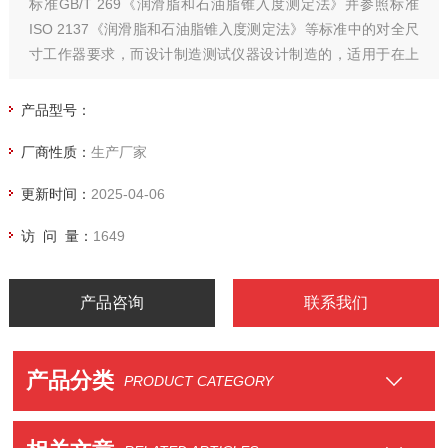
标准GB/T 269《润滑脂和石油脂锥入度测定法》并参照标准
ISO 2137《润滑脂和石油脂锥入度测定法》等标准中的对全尺
寸工作器要求，而设计制造测试仪器设计制造的，适用于在上
述标准下对润滑脂和石油脂进行工作锥入度或延长工作锥入
度，进行60次或10万次剪切试验的测定。
产品型号：
厂商性质：
生产厂家
更新时间：
2025-04-06
访 问 量：
1649
产品咨询
联系我们
产品分类
PRODUCT CATEGORY