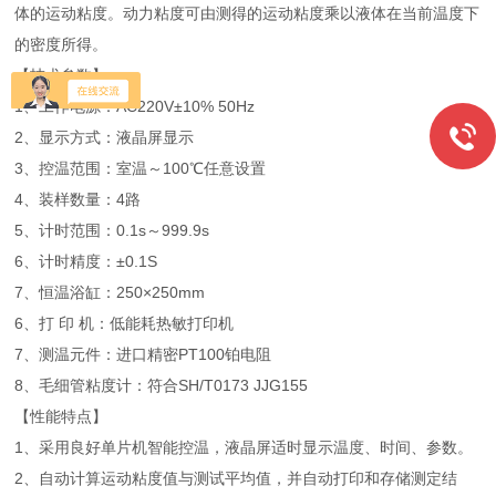
体的运动粘度。动力粘度可由测得的运动粘度乘以液体在当前温度下
的密度所得。
【技术参数】
1、工作电源：AC220V±10% 50Hz
2、显示方式：液晶屏显示
3、控温范围：室温～100℃任意设置
4、装样数量：4路
5、计时范围：0.1s～999.9s
6、计时精度：±0.1S
7、恒温浴缸：250×250mm
6、打 印 机：低能耗热敏打印机
7、测温元件：进口精密PT100铂电阻
8、毛细管粘度计：符合SH/T0173 JJG155
【性能特点】
1、采用良好单片机智能控温，液晶屏适时显示温度、时间、参数。
2、自动计算运动粘度值与测试平均值，并自动打印和存储测定结