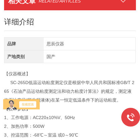
相关文章
RELATED ARTICLES
详细介绍
品牌
思辰仪器
产地类别
国产
【仪器概述】
SC-265D低温运动粘度测定仪是根据中华人民共和国标准GB/T 2
65《石油产品运动粘度测定法和动力粘度计算法》的规定，测定液
体石油产品(指牛顿液体)在某一恒定低温条件下的运动粘度。
【技术参数】
1、工作电源：AC220±10%V、50Hz
2、加热功率：500W
3、控温范围：-68℃～室温 或0～90℃