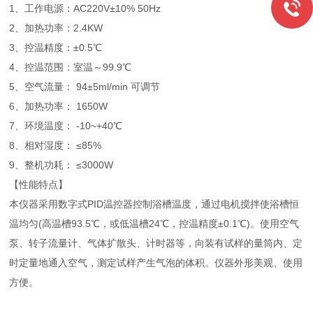
1、工作电源：AC220V±10% 50Hz
2、加热功率：2.4KW
3、控温精度：±0.5℃
4、控温范围：室温～99.9℃
5、空气流量： 94±5ml/min 可调节
6、加热功率： 1650W
7、环境温度： -10~+40℃
8、相对湿度： ≤85%
9、整机功耗： ≤3000W
【性能特点】
本仪器采用数字式PID温控器控制浴槽温度，通过电机搅拌使浴槽恒
温均匀(高温槽93.5℃，或低温槽24℃，控温精度±0.1℃)。使用空气
泵、转子流量计、气体扩散头、计时器等，向装有试样的量筒内、定
时定量地通入空气，测定试样产生气泡的体积。仪器外形美观、使用
方便。