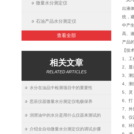
SC
微量水分测定仪
出液
统，避
石油产品水分测定仪
中产
高、
查看全部
产品
【
1、工作
相关文章
2、
RELATED ARTICLES
3、测
4、测
水分在油品中检测项目中的重要性
5、灵
6、打
思辰仪器微量水分测定仪电极保养
7、外
润滑油中的水分是用什么仪器来测试的
9、仪
8、环
介绍全自动微量水分测定仪的调试步骤