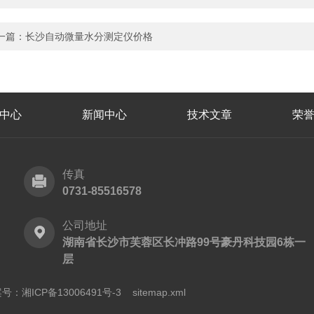
一篇：
长沙自动微量水分测定仪价格
中心
新闻中心
技术文章
荣
传真
0731-85516578
公司地址
湖南省长沙市芙蓉区长冲路99号豪丹科技园6栋一
层
号：湘ICP备13006491号-3
sitemap.xml