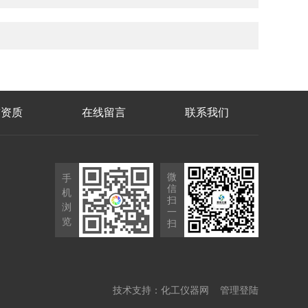
誉资质
在线留言
联系我们
微
手
信
机
扫
浏
一
览
扫
技术支持：
化工仪器网
管理登陆