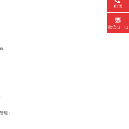
电话
微信扫一扫
触；
；
化管理；