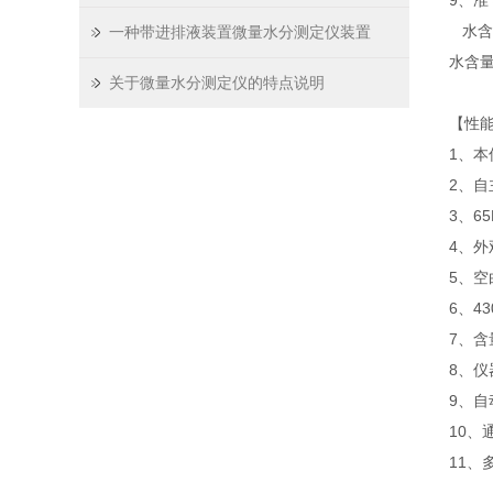
9、准
水含量
一种带进排液装置微量水分测定仪装置
水含量
关于微量水分测定仪的特点说明
【性
1、
2、
3、6
4、
5、
6、4
7、含
8、
9、自
10、
11