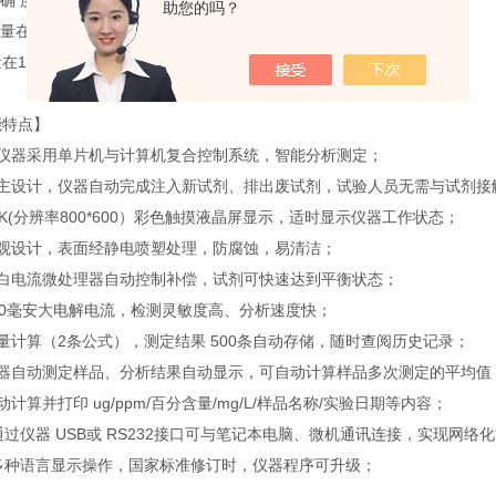
 确 度：
助您的吗？
在10微克水-1000微克时，测定值误差不大于±0.3%
在1000微克水以上时，测定值误差≤03%(不含进样误差)
能特点】
本仪器采用单片机与计算机复合控制系统，智能分析测定；
自主设计，仪器自动完成注入新试剂、排出废试剂，试验人员无需与试剂接
5K(分辨率800*600）彩色触摸液晶屏显示，适时显示仪器工作状态；
外观设计，表面经静电喷塑处理，防腐蚀，易清洁；
空白电流微处理器自动控制补偿，试剂可快速达到平衡状态；
30毫安大电解电流，检测灵敏度高、分析速度快；
量计算（2条公式），测定结果 500条自动存储，随时查阅历史记录；
仪器自动测定样品、分析结果自动显示，可自动计算样品多次测定的平均值
动计算并打印 ug/ppm/百分含量/mg/L/样品名称/实验日期等内容；
通过仪器 USB或 RS232接口可与笔记本电脑、微机通讯连接，实现网络
、多种语言显示操作，国家标准修订时，仪器程序可升级；