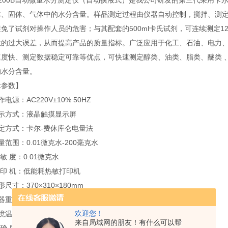
-200B自动微量水分测定仪（自动换液式）是我公司研发的第三代采用卡
体、固体、气体中的水分含量。样品测定过程由仪器自动控制，搅拌、测定
免了试剂对操作人员的危害；与其配套的500ml卡氏试剂，可连续测定1
生的过大误差，从而提高产品的质量指标。广泛应用于化工、石油、电力
速度快、测定数据稳定可靠等优点，可快速测定醇类、油类、脂类、醚类 
的水分含量。
技术参数】
电源：AC220V±10% 50HZ
显示方式：液晶触摸显示屏
定方式：卡尔-费休库仑电量法
量范围：0.01微克水-200毫克水
 敏 度：0.01微克水
 印 机：低能耗热敏打印机
形尺寸：370×310×180mm
器重量：8.5kg
欢迎您！
境温度: 5℃-40℃
来自局域网的朋友！有什么可以帮