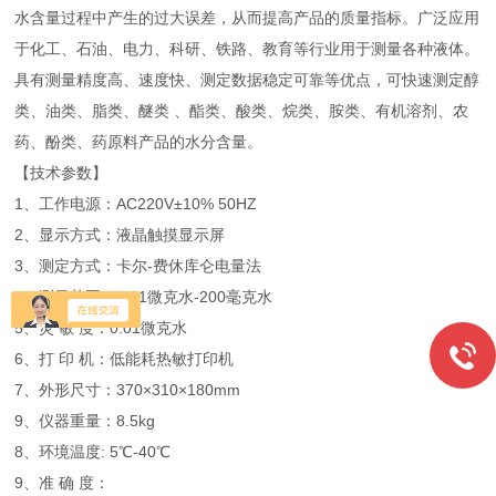
水含量过程中产生的过大误差，从而提高产品的质量指标。广泛应用
于化工、石油、电力、科研、铁路、教育等行业用于测量各种液体。
具有测量精度高、速度快、测定数据稳定可靠等优点，可快速测定醇
类、油类、脂类、醚类 、酯类、酸类、烷类、胺类、有机溶剂、农
药、酚类、药原料产品的水分含量。
【技术参数】
1、工作电源：AC220V±10% 50HZ
2、显示方式：液晶触摸显示屏
3、测定方式：卡尔-费休库仑电量法
4、测量范围：0.01微克水-200毫克水
5、灵 敏 度：0.01微克水
6、打 印 机：低能耗热敏打印机
7、外形尺寸：370×310×180mm
9、仪器重量：8.5kg
8、环境温度: 5℃-40℃
9、准 确 度：