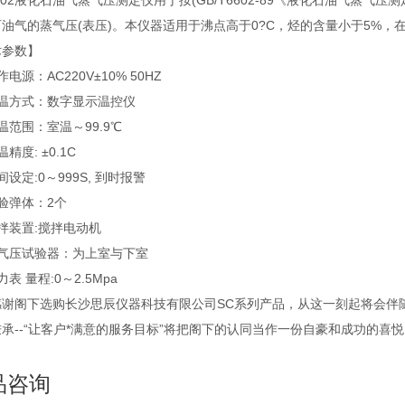
6602液化石油气蒸气压测定仪用于按(GB/T6602-89《液化石油气蒸气压测
油气的蒸气压(表压)。本仪器适用于沸点高于0?C，烃的含量小于5%，在37
术参数】
电源：AC220V±10% 50HZ
控温方式：数字显示温控仪
温范围：室温～99.9℃
精度: ±0.1C
间设定:0～999S, 到时报警
验弹体：2个
拌装置:搅拌电动机
蒸气压试验器：为上室与下室
表 量程:0～2.5Mpa
感谢阁下选购长沙思辰仪器科技有限公司SC系列产品，从这一刻起将会伴
承--“让客户*满意的服务目标”将把阁下的认同当作一份自豪和成功的
品咨询