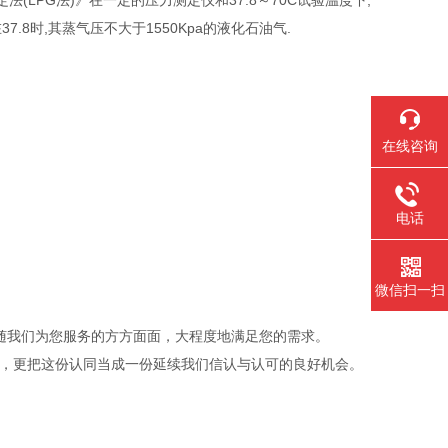
定法(LPG法)》在一定的压力测定仪和37.8～70C试验温度下,
.8时,其蒸气压不大于1550Kpa的液化石油气.
在线咨询
电话
微信扫一扫
随我们为您服务的方方面面，大程度地满足您的需求。
喜悦，更把这份认同当成一份延续我们信认与认可的良好机会。