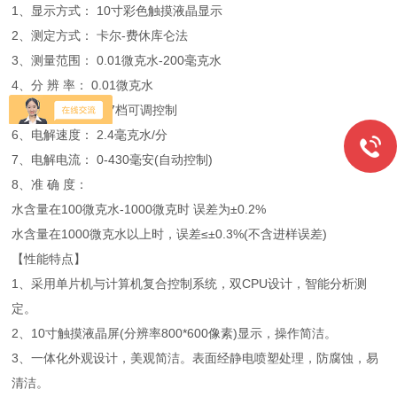
1、显示方式： 10寸彩色触摸液晶显示
2、测定方式： 卡尔-费休库仑法
3、测量范围： 0.01微克水-200毫克水
4、分 辨 率： 0.01微克水
5、搅拌速度： 0-7档可调控制
6、电解速度： 2.4毫克水/分
7、电解电流： 0-430毫安(自动控制)
8、准 确 度：
水含量在100微克水-1000微克时 误差为±0.2%
水含量在1000微克水以上时，误差≤±0.3%(不含进样误差)
【性能特点】
1、采用单片机与计算机复合控制系统，双CPU设计，智能分析测
定。
2、10寸触摸液晶屏(分辨率800*600像素)显示，操作简洁。
3、一体化外观设计，美观简洁。表面经静电喷塑处理，防腐蚀，易
清洁。