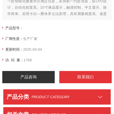
一款智能化微量水分测定仪器，采用新一代处理器，双CPU设
计，自动化程度高。10寸液晶显示，触摸控制、中文显示、操
作简单。采用卡尔—费休库仑法原理，具有测量精度高、速度
快、重复性好等优点，广泛应用于化工、石油、电力、科研、
铁路、教育等行业 可用于测量各种液体、固体中的微量水分。
产品型号：
厂商性质：
生产厂家
更新时间：
2025-04-04
访 问 量：
1768
产品咨询
联系我们
产品分类
PRODUCT CATEGORY