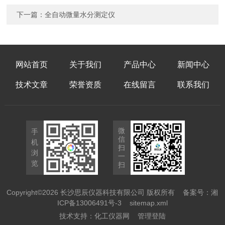
下一篇：
全自动微量水分测定仪
网站首页
关于我们
产品中心
新闻中心
技术文章
荣誉资质
在线留言
联系我们
微
手
信
机
扫
浏
一
览
扫
Copyright©2026 长沙思辰仪器科技有限公司 版权所有
备案号：湘
ICP备13006491号-3
sitemap.xml
技术支持：
化工仪器网
管理登陆