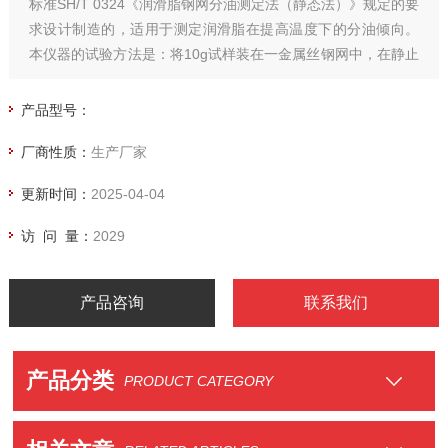
标准SH/T 0324《润滑脂钢网分油测定法（静态法）》规定的要
求设计制造的，适用于测定润滑脂在提高温度下的分油倾向。
本仪器的试验方法是：将10g试样装在一金属丝钢网中，在静止
状态下100℃±1℃，经30h后，测定经过钢网流出油的质量百分
比。
产品型号：
厂商性质：
生产厂家
更新时间：
2025-04-04
访 问 量：
2029
产品咨询
联系我们
产品分类
PRODUCT CATEGORY