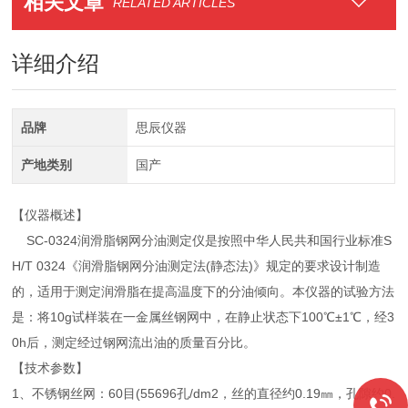
相关文章
RELATED ARTICLES
详细介绍
品牌
思辰仪器
产地类别
国产
【仪器概述】
SC-0324润滑脂钢网分油测定仪是按照中华人民共和国行业标准S
H/T 0324《润滑脂钢网分油测定法(静态法)》规定的要求设计制造
的，适用于测定润滑脂在提高温度下的分油倾向。本仪器的试验方法
是：将10g试样装在一金属丝钢网中，在静止状态下100℃±1℃，经3
0h后，测定经过钢网流出油的质量百分比。
【技术参数】
1、不锈钢丝网：60目(55696孔/dm2，丝的直径约0.19㎜，孔隙约0.