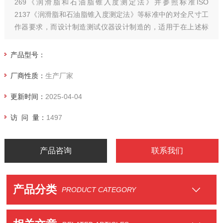
269《润滑脂和石油脂锥入度测定法》并参照标准ISO
2137《润滑脂和石油脂锥入度测定法》等标准中的对全尺寸工
作器要求，而设计制造测试仪器设计制造的，适用于在上述标
准下对润滑脂和石油脂进行工作锥入度或延长工作锥入度，进
行60次或10万次剪切试验的测定。
产品型号：
厂商性质：
生产厂家
更新时间：
2025-04-04
访 问 量：
1497
产品咨询
联系我们
产品分类
PRODUCT CATEGORY