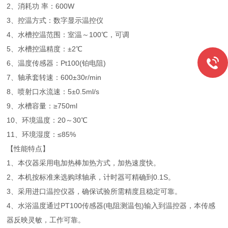
2、消耗功 率：600W
3、控温方式：数字显示温控仪
4、水槽控温范围：室温～100℃，可调
5、水槽控温精度：±2℃
6、温度传感器：Pt100(铂电阻)
7、轴承套转速：600±30r/min
8、喷射口水流速：5±0.5ml/s
9、水槽容量：≥750ml
10、环境温度：20～30℃
11、环境湿度：≤85%
【性能特点】
1、本仪器采用电加热棒加热方式，加热速度快。
2、本机按标准来选购球轴承，计时器可精确到0.1S。
3、采用进口温控仪器，确保试验所需精度且稳定可靠。
4、水浴温度通过PT100传感器(电阻测温包)输入到温控器，本传感
器反映灵敏，工作可靠。