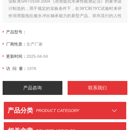
业标准SH/T0109-2004《润滑脂抗水淋性能测定法》的要求设
计制造的，用于规定的实验条件下，在38℃和79℃试验时来评
价润滑脂抵抗被水冲出轴承能力的新型产品。崇尚流行的人性
化设计理念，采用数字显示器，简单明了。浴温控制精度高，
抗干扰能力强，稳定可靠。
产品型号：
厂商性质：
生产厂家
更新时间：
2025-04-04
访 问 量：
1976
产品咨询
联系我们
产品分类
PRODUCT CATEGORY