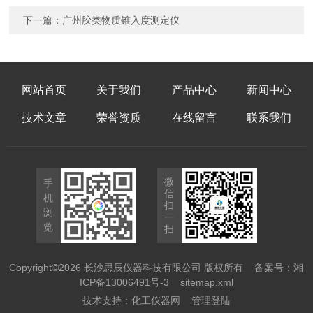
下一篇：
广州胶类物质锥入度测定仪
网站首页
关于我们
产品中心
新闻中心
技术文章
荣誉资质
在线留言
联系我们
微
手
信
机
扫
浏
一
览
扫
Copyright©2026 长沙思辰仪器科技有限公司 版权所有
备案号：湘
ICP备13006491号-3
sitemap.xml
技术支持：
化工仪器网
管理登陆