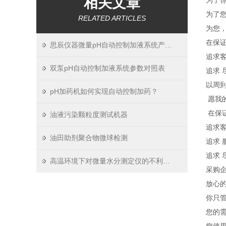
相关文章
为了
为了
RELATED ARTICLES
为您
在保
思辰仪器微量pH自动控制加液系统产品维护
追求客
双泵pH自动控制加液系统参数对照表
追求 
以周
pH加药机如何实现自动控制加药？
愿我
在保
油液污染颗粒度测试机器
追求客
油田助剂聚合物微球检测
追求 
追求 
高温环境下对微量水分测定仪的不利因素
采购
放心的
你只管
您的