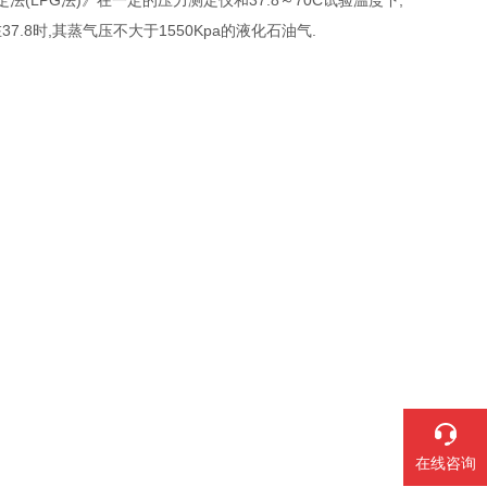
定法(LPG法)》在一定的压力测定仪和37.8～70C试验温度下,
.8时,其蒸气压不大于1550Kpa的液化石油气.
在线咨询