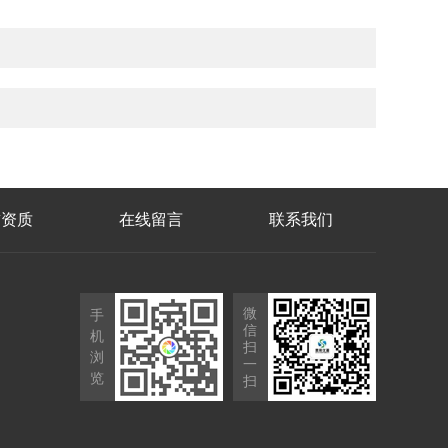
誉资质
在线留言
联系我们
微
手
信
机
扫
浏
一
览
扫