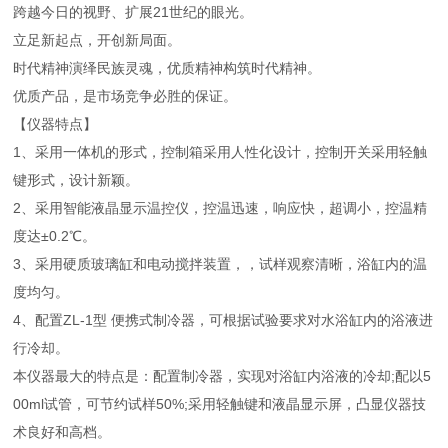
跨越今日的视野、扩展21世纪的眼光。
立足新起点，开创新局面。
时代精神演绎民族灵魂，优质精神构筑时代精神。
优质产品，是市场竞争必胜的保证。
【仪器特点】
1、采用一体机的形式，控制箱采用人性化设计，控制开关采用轻触
键形式，设计新颖。
2、采用智能液晶显示温控仪，控温迅速，响应快，超调小，控温精
度达±0.2℃。
3、采用硬质玻璃缸和电动搅拌装置，，试样观察清晰，浴缸内的温
度均匀。
4、配置ZL-1型 便携式制冷器，可根据试验要求对水浴缸内的浴液进
行冷却。
本仪器最大的特点是：配置制冷器，实现对浴缸内浴液的冷却;配以5
00ml试管，可节约试样50%;采用轻触键和液晶显示屏，凸显仪器技
术良好和高档。