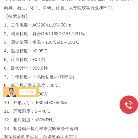
药典、石油、化工、科研、计量、大专院校等行业和部门。
【技术参数】
1、工作电源：AC220V±10% 50Hz
2、测量精度：符合GB/T1632 GB17931标
3、测定范围：室温～100℃或5～100℃
4、温控精度：≤0.05℃
5、计量精度：±0.1秒
6、最大计时：999.9秒
7、工作粘度计：乌氏粘度计(稀释型)
8、标准规定测定温度：25℃。
9、最大功率： 1500W
10、外形尺寸： 580×480×500㎜
11、环境温度：0～40℃
12、相对湿度：≤80%RH。
13、制冷循环机可根据实验室条件选购
和传统的昨天告别，向规范的未来迈进。